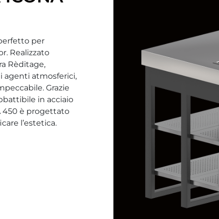
 perfetto per
r. Realizzato
ra Rèditage,
i agenti atmosferici,
peccabile. Grazie
battibile in acciaio
ZA 450 è progettato
care l’estetica.