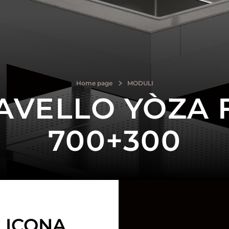
Home page
MODULI
VELLO YÒZA FE
700+300
 ICONA