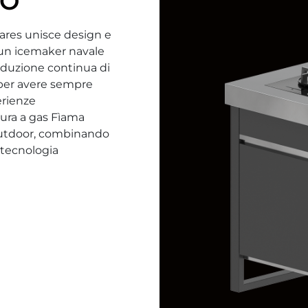
CO
Lares unisce design e
 un icemaker navale
roduzione continua di
o per avere sempre
erienze
ura a gas Fìama
outdoor, combinando
 tecnologia